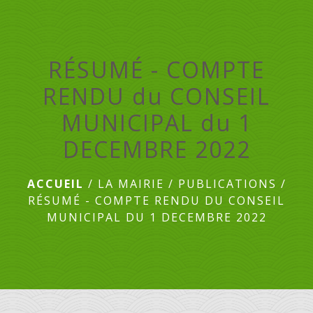
menu
RÉSUMÉ - COMPTE
RENDU du CONSEIL
MUNICIPAL du 1
DECEMBRE 2022
ACCUEIL
/
LA MAIRIE
/
PUBLICATIONS
/
RÉSUMÉ - COMPTE RENDU DU CONSEIL
MUNICIPAL DU 1 DECEMBRE 2022