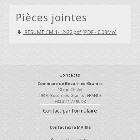
Pièces jointes
RESUME CM 1-12-22.pdf (PDF - 0.08Mo)
file_download
Contacts
Commune de Bécon-les-Granits
10 rue Cholet
49370 Bécon-les-Granits - FRANCE
+33 2 41 77 90 08
Contact par formulaire
Contactez la MAIRIE