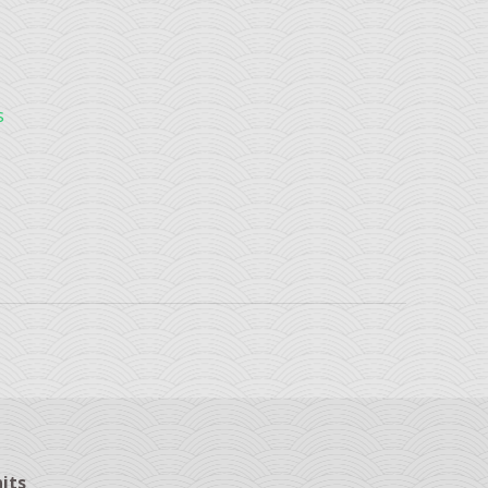
s
its