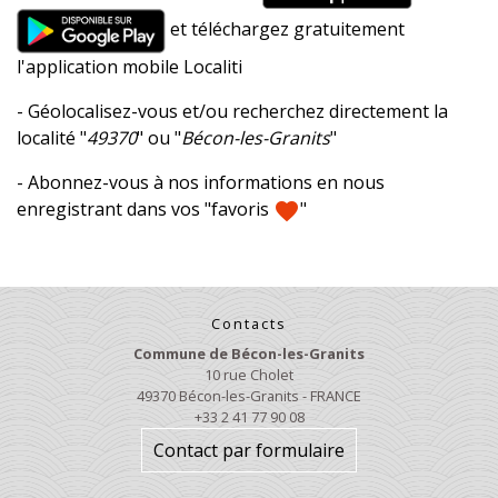
et téléchargez gratuitement
l'application mobile Localiti
- Géolocalisez-vous et/ou recherchez directement la
localité "
49370
" ou "
Bécon-les-Granits
"
- Abonnez-vous à nos informations en nous
enregistrant dans vos "favoris
"
favorite
Contacts
Commune de Bécon-les-Granits
10 rue Cholet
49370 Bécon-les-Granits - FRANCE
+33 2 41 77 90 08
Contact par formulaire