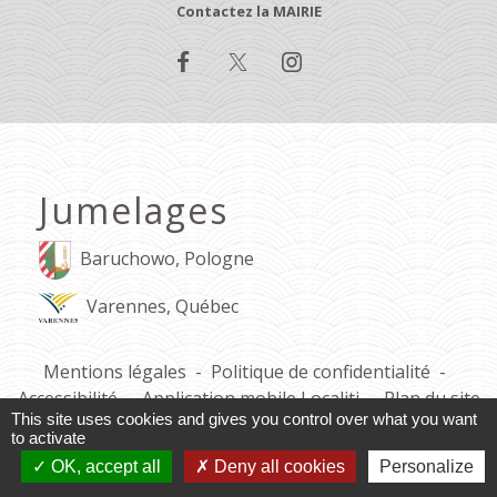
Contactez la MAIRIE
Jumelages
Baruchowo, Pologne
Varennes, Québec
Mentions légales
-
Politique de confidentialité
-
Accessibilité
-
Application mobile Localiti
-
Plan du site
This site uses cookies and gives you control over what you want
-
Gestion des cookies
to activate
OK, accept all
Deny all cookies
Personalize