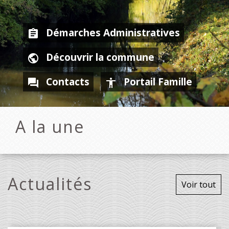
Démarches Administratives
assignment
Découvrir la commune
public
Contacts
Portail Famille
question_answer
accessibility
A la une
Actualités
Voir tout