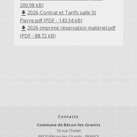
200.98 kB)
2026-Contrat et Tarifs salle St
file_download
Pierre.pdf (PDF - 143.34 kB)
2026-imprimé réservation matériel.pdf
file_download
(PDF - 88.72 kB)
Contacts
Commune de Bécon-les-Granits
10 rue Cholet
49370 Bécon-les-Granits - FRANCE