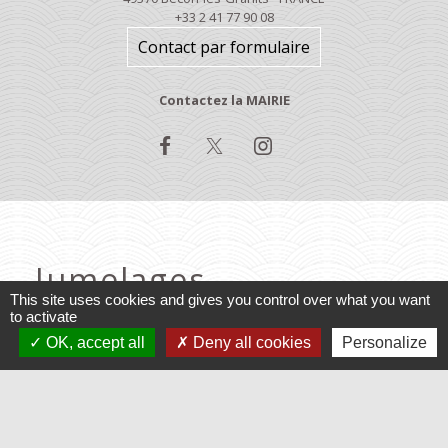
+33 2 41 77 90 08
Contact par formulaire
Contactez la MAIRIE
Jumelages
This site uses cookies and gives you control over what you want
to activate
Baruchowo, Pologne
OK, accept all
Deny all cookies
Personalize
Varennes, Québec
Mentions légales
-
Politique de confidentialité
-