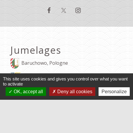
Jumelages
Baruchowo, Pologne
Varennes, Québec
This site uses cookies and gives you control over what you want
to activate
OK, accept all
Deny all cookies
Personalize
Mentions légales
-
Politique de confidentialité
-
Accessibilité
-
Application mobile Localiti
-
Plan du site
-
Gestion des cookies
Site créé en partenariat avec Réseau des Communes