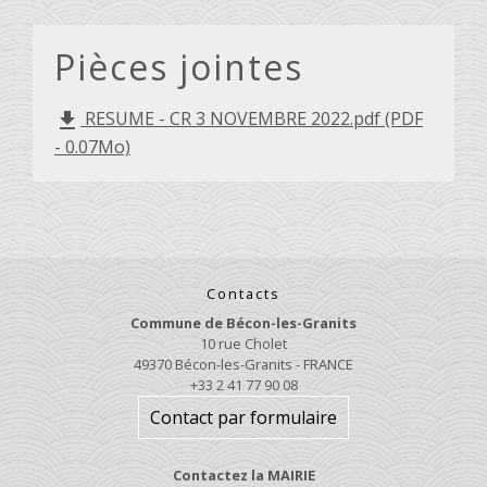
Pièces jointes
RESUME - CR 3 NOVEMBRE 2022.pdf (PDF
file_download
- 0.07Mo)
Contacts
Commune de Bécon-les-Granits
10 rue Cholet
49370 Bécon-les-Granits - FRANCE
+33 2 41 77 90 08
Contact par formulaire
Contactez la MAIRIE