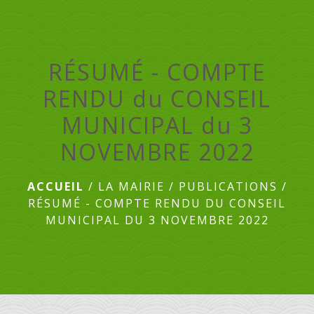
menu
RÉSUMÉ - COMPTE
RENDU du CONSEIL
MUNICIPAL du 3
NOVEMBRE 2022
ACCUEIL
/
LA MAIRIE
/
PUBLICATIONS
/
RÉSUMÉ - COMPTE RENDU DU CONSEIL
MUNICIPAL DU 3 NOVEMBRE 2022