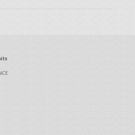
its
ANCE