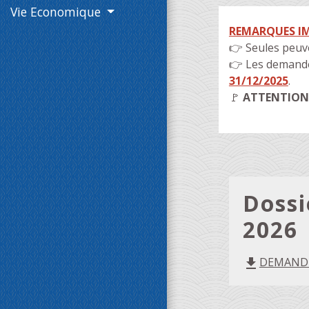
Vie Economique
REMARQUES I
👉 Seules peuve
👉 Les demande
31/12/2025
.
🚩
ATTENTIO
Doss
2026
DEMANDE
file_download