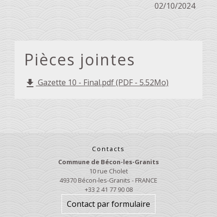
02/10/2024
Pièces jointes
Gazette 10 - Final.pdf (PDF - 5.52Mo)
file_download
Contacts
Commune de Bécon-les-Granits
10 rue Cholet
49370 Bécon-les-Granits - FRANCE
+33 2 41 77 90 08
Contact par formulaire