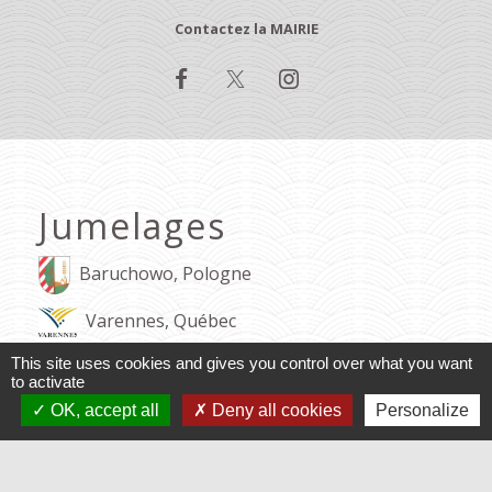
Contactez la MAIRIE
Jumelages
Baruchowo, Pologne
Varennes, Québec
This site uses cookies and gives you control over what you want
to activate
Mentions légales
-
Politique de confidentialité
-
Accessibilité
-
Application mobile Localiti
-
Plan du site
OK, accept all
Deny all cookies
Personalize
-
Gestion des cookies