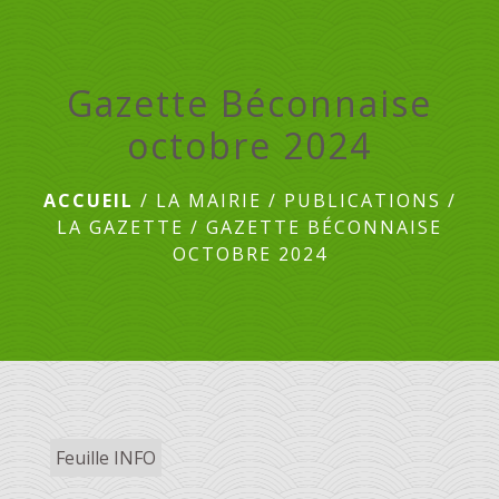
menu
Gazette Béconnaise
octobre 2024
ACCUEIL
/
LA MAIRIE
/
PUBLICATIONS
/
LA GAZETTE
/
GAZETTE BÉCONNAISE
OCTOBRE 2024
Feuille INFO