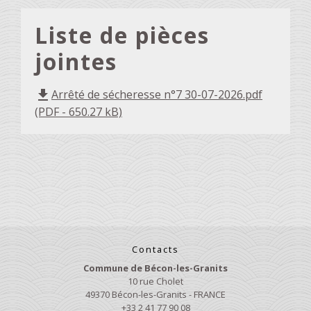
Liste de pièces
jointes
Arrêté de sécheresse n°7 30-07-2026.pdf
file_download
(PDF - 650.27 kB)
Contacts
Commune de Bécon-les-Granits
10 rue Cholet
49370 Bécon-les-Granits - FRANCE
+33 2 41 77 90 08