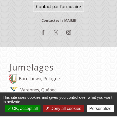
Contact par formulaire
Contactez la MAIRIE
Jumelages
Baruchowo, Pologne
Varennes, Québec
This site uses cookies and gives you control over what you want
to activate
Mentions légales
-
Politique de confidentialité
-
OK, accept all
Deny all cookies
Personalize
Accessibilité
-
Application mobile Localiti
-
Plan du site