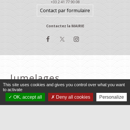
+33 2 41 77 90 08
Contact par formulaire
Contactez la MAIRIE
Jumelages
This site uses cookies and gives you control over what you want
to activate
Baruchowo, Pologne
OK, accept all
Deny all cookies
Personalize
Varennes, Québec
Mentions légales
-
Politique de confidentialité
-
Accessibilité
-
Application mobile Localiti
-
Plan du site