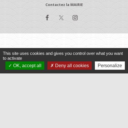
Contactez la MAIRIE
Jumelages
This site uses cookies and gives you control over what you want
to activate
OK, accept all
Deny all cookies
Personalize
Baruchowo, Pologne
Varennes, Québec
Mentions légales
-
Politique de confidentialité
-
Accessibilité
-
Application mobile Localiti
-
Plan du site
-
Gestion des cookies