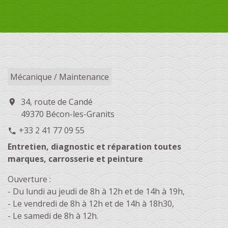
Mécanique / Maintenance
34, route de Candé
location_on
49370 Bécon-les-Granits
+33 2 41 77 09 55
phone
Entretien, diagnostic et réparation toutes
marques, carrosserie et peinture
Ouverture :
- Du lundi au jeudi de 8h à 12h et de 14h à 19h,
- Le vendredi de 8h à 12h et de 14h à 18h30,
- Le samedi de 8h à 12h.