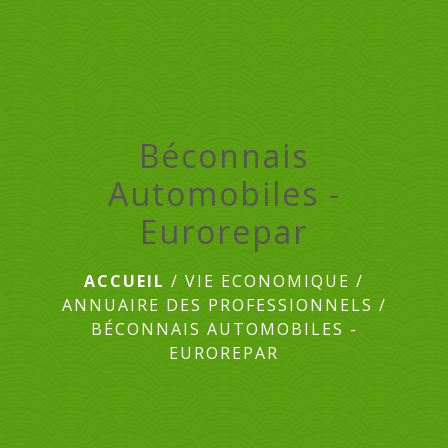
menu
Béconnais
Automobiles -
Eurorepar
ACCUEIL
/
VIE ECONOMIQUE
/
ANNUAIRE DES PROFESSIONNELS
/
BÉCONNAIS AUTOMOBILES -
EUROREPAR