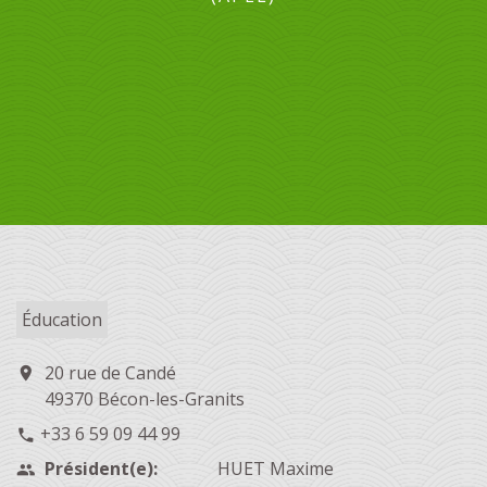
Éducation
20 rue de Candé
location_on
49370 Bécon-les-Granits
+33 6 59 09 44 99
phone
Président(e):
HUET Maxime
people