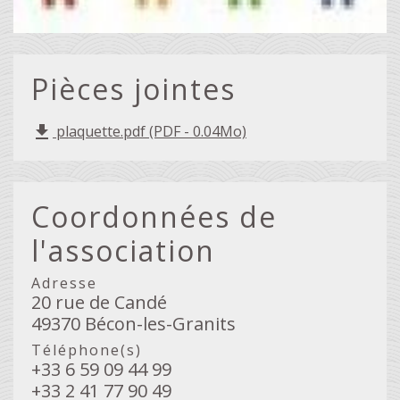
Pièces jointes
plaquette.pdf (PDF - 0.04Mo)
file_download
Coordonnées de
l'association
Adresse
20 rue de Candé
49370 Bécon-les-Granits
Téléphone(s)
+33 6 59 09 44 99
+33 2 41 77 90 49