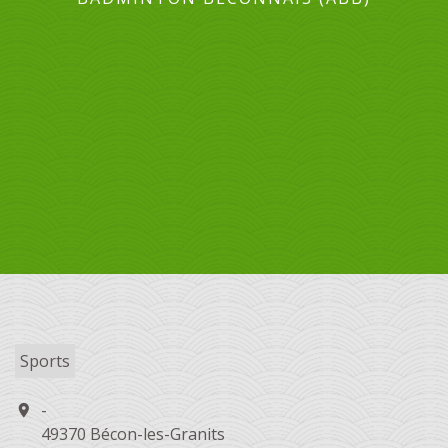
Sports
-
location_on
49370 Bécon-les-Granits