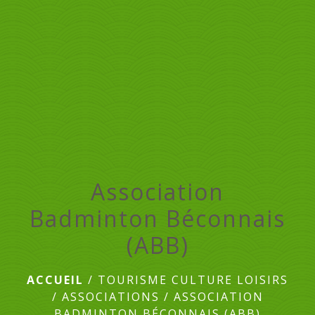
menu
Association
Badminton Béconnais
(ABB)
ACCUEIL
/
TOURISME CULTURE LOISIRS
/
ASSOCIATIONS
/
ASSOCIATION
BADMINTON BÉCONNAIS (ABB)