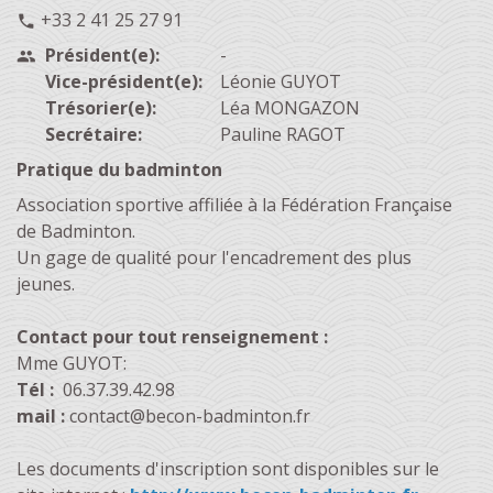
+33 2 41 25 27 91
phone
Président(e):
-
people
Vice-président(e):
Léonie GUYOT
Trésorier(e):
Léa MONGAZON
Secrétaire:
Pauline RAGOT
Pratique du badminton
Association sportive affiliée à la Fédération Française
de Badminton.
Un gage de qualité pour l'encadrement des plus
jeunes.
Contact pour tout renseignement :
Mme GUYOT:
Tél :
06.37.39.42.98
mail :
contact@becon-badminton.fr
Les documents d'inscription sont disponibles sur le