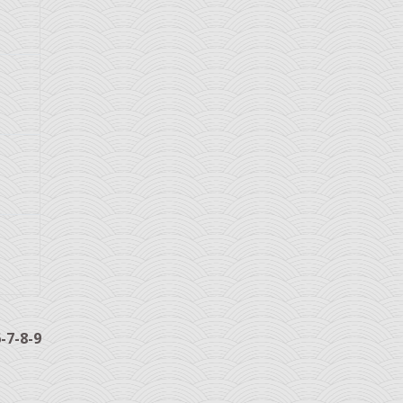
6
-7
-8
-9