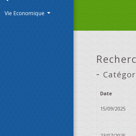
Vie Economique
Recherc
-
Catégor
Date
15/09/2025
23/07/2025