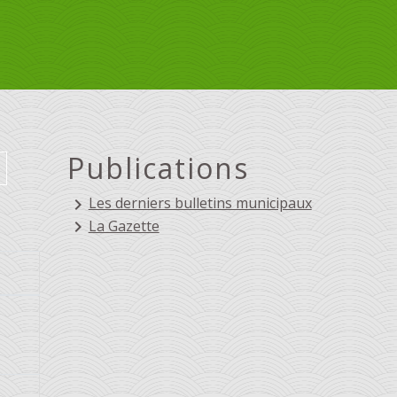
Publications
Les derniers bulletins municipaux
keyboard_arrow_right
La Gazette
keyboard_arrow_right