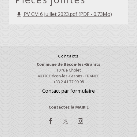
PV CM 6 juillet 2023.pdf (PDF - 0.73Mo)
file_download
Contacts
Commune de Bécon-les-Granits
10 rue Cholet
49370 Bécon-les-Granits - FRANCE
+33 2 41 77 90 08
Contact par formulaire
Contactez la MAIRIE