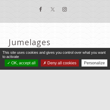
Jumelages
Baruchowo, Pologne
This site uses cookies and gives you control over what you want
to activate
Varennes, Québec
OK, accept all
Deny all cookies
Personalize
Mentions légales
-
Politique de confidentialité
-
Accessibilité
-
Application mobile Localiti
-
Plan du site
-
Gestion des cookies
Site créé en partenariat avec Réseau des Communes