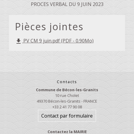
PROCES VERBAL DU 9 JUIN 2023
Pièces jointes
PV CM 9 juin.pdf (PDF - 0.90Mo)
file_download
Contacts
Commune de Bécon-les-Granits
10 rue Cholet
49370 Bécon-les-Granits - FRANCE
+33 2 41 77 90 08
Contact par formulaire
Contactez la MAIRIE