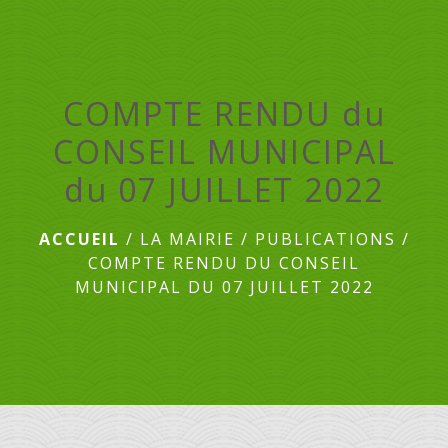
menu
COMPTE RENDU du
CONSEIL MUNICIPAL
du 07 JUILLET 2022
ACCUEIL
/
LA MAIRIE
/
PUBLICATIONS
/
COMPTE RENDU DU CONSEIL
MUNICIPAL DU 07 JUILLET 2022