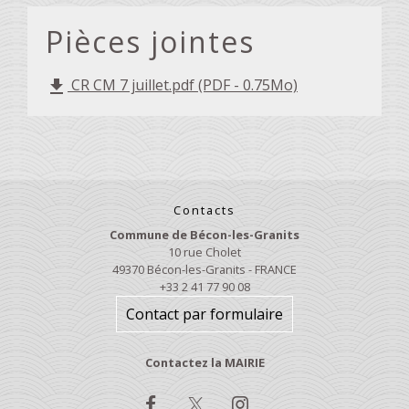
Pièces jointes
CR CM 7 juillet.pdf (PDF - 0.75Mo)
file_download
Contacts
Commune de Bécon-les-Granits
10 rue Cholet
49370 Bécon-les-Granits - FRANCE
+33 2 41 77 90 08
Contact par formulaire
Contactez la MAIRIE