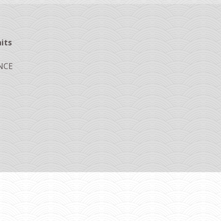
its
ANCE