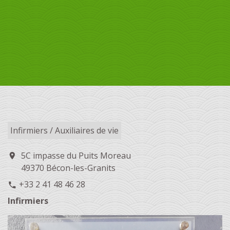
Infirmiers / Auxiliaires de vie
5C impasse du Puits Moreau
location_on
49370 Bécon-les-Granits
+33 2 41 48 46 28
phone
Infirmiers