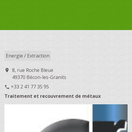
Energie / Extraction
8, rue Roche Bleue
location_on
49370 Bécon-les-Granits
+33 2 41 77 35 95
phone
Traitement et recouvrement de métaux