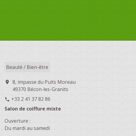
Beauté / Bien-être
8, impasse du Puits Moreau
location_on
49370 Bécon-les-Granits
+33 2 41 37 82 86
phone
Salon de coiffure mixte
Ouverture :
Du mardi au samedi