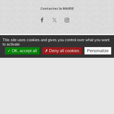
Contactez la MAIRIE
This site uses cookies and gives you control over what you want
to activate
Jumelages
OK, accept all
Deny all cookies
Personalize
Baruchowo, Pologne
Varennes, Québec
Mentions légales
-
Politique de confidentialité
-
Accessibilité
-
Application mobile Localiti
-
Plan du site
-
Gestion des cookies