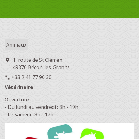
Animaux
1, route de St Clémen
location_on
49370 Bécon-les-Granits
+33 2 41 77 90 30
phone
Vétérinaire
Ouverture :
- Du lundi au vendredi : 8h - 19h
- Le samedi : 8h - 17h