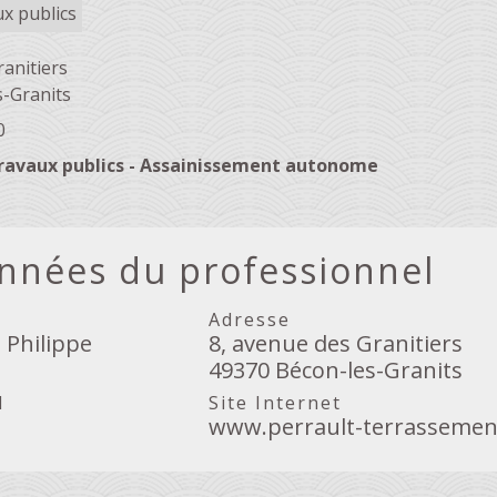
x publics
ranitiers
-Granits
0
ravaux publics - Assainissement autonome
nnées du professionnel
Adresse
Philippe
8, avenue des Granitiers
49370 Bécon-les-Granits
l
Site Internet
www.perrault-terrassement