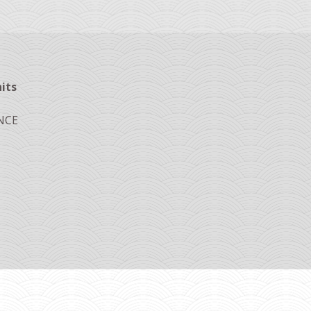
its
ANCE