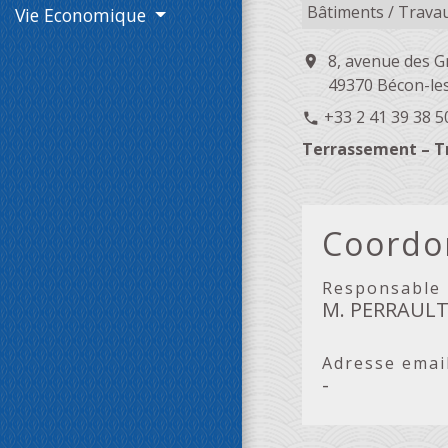
Bâtiments / Travau
Vie Economique
8, avenue des G
location_on
49370 Bécon-les
+33 2 41 39 38 5
phone
Terrassement – T
Coordo
Responsable
M. PERRAULT 
Adresse emai
-