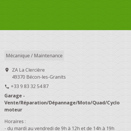
Mécanique / Maintenance
ZA La Clercière
location_on
49370 Bécon-les-Granits
+33 9 83 32 54 87
phone
Garage -
Vente/Réparation/Dépannage/Moto/Quad/Cyclo
moteur
Horaires :
- du mardi au vendredi de 9h à 12h et de 14h à 19h