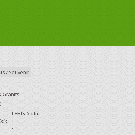
ts / Souvenir
-Granits
0
LEHIS André
e):
-
-