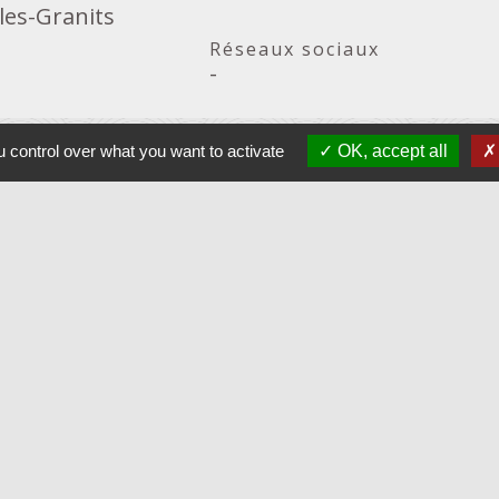
les-Granits
Réseaux sociaux
-
 control over what you want to activate
OK, accept all
ution
iez des informations
Accès à la contribution
Contacts