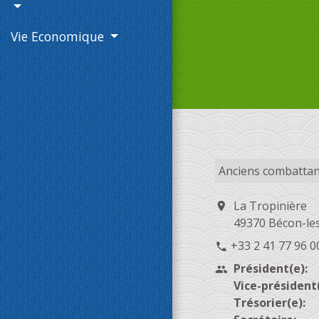
Vie Economique
Anciens combattan
La Tropinière
location_on
49370 Bécon-les
+33 2 41 77 96 0
phone
Président(e):
people
Vice-président(
Trésorier(e):