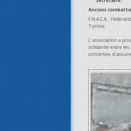
Secrétaire:
Anciens combattan
F.N.A.C.A. : Fédéra
Tunisie
L'association a pou
solidarité entre les
concertée, d'assure