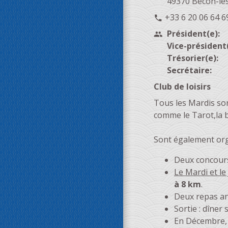
49370 Bécon-les
+33 6 20 06 64 6
phone
Président(e):
people
Vice-président(
Trésorier(e):
Secrétaire:
Club de loisirs
Tous les Mardis son
comme le Tarot,la b
Sont également org
Deux concours
Le Mardi et le
à 8 km
.
Deux repas a
Sortie : dîner 
En Décembre, 