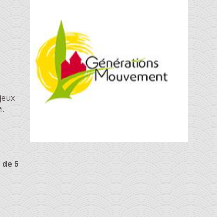
 jeux
é.
 de 6