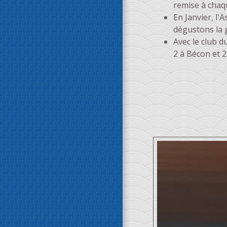
remise à chaq
En Janvier, l'
dégustons la g
Avec le club d
2 à Bécon et 